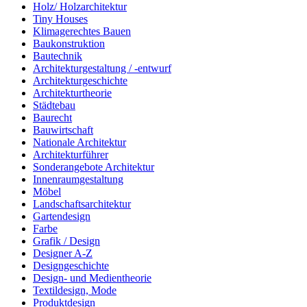
Holz/ Holzarchitektur
Tiny Houses
Klimagerechtes Bauen
Baukonstruktion
Bautechnik
Architekturgestaltung / -entwurf
Architekturgeschichte
Architekturtheorie
Städtebau
Baurecht
Bauwirtschaft
Nationale Architektur
Architekturführer
Sonderangebote Architektur
Innenraumgestaltung
Möbel
Landschaftsarchitektur
Gartendesign
Farbe
Grafik / Design
Designer A-Z
Designgeschichte
Design- und Medientheorie
Textildesign, Mode
Produktdesign