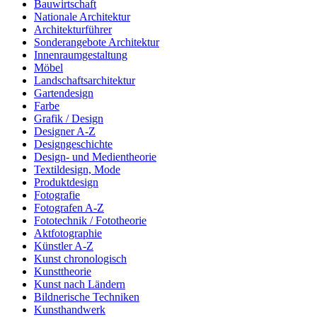
Bauwirtschaft
Nationale Architektur
Architekturführer
Sonderangebote Architektur
Innenraumgestaltung
Möbel
Landschaftsarchitektur
Gartendesign
Farbe
Grafik / Design
Designer A-Z
Designgeschichte
Design- und Medientheorie
Textildesign, Mode
Produktdesign
Fotografie
Fotografen A-Z
Fototechnik / Fototheorie
Aktfotographie
Künstler A-Z
Kunst chronologisch
Kunsttheorie
Kunst nach Ländern
Bildnerische Techniken
Kunsthandwerk