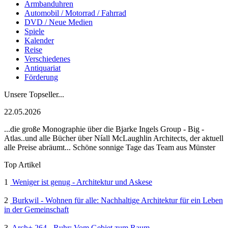
Armbanduhren
Automobil / Motorrad / Fahrrad
DVD / Neue Medien
Spiele
Kalender
Reise
Verschiedenes
Antiquariat
Förderung
Unsere Topseller...
22.05.2026
...die große Monographie über die Bjarke Ingels Group - Big -
Atlas..und alle Bücher über Níall McLaughlin Architects, der aktuell
alle Preise abräumt... Schöne sonnige Tage das Team aus Münster
Top Artikel
1
Weniger ist genug - Architektur und Askese
2
Burkwil - Wohnen für alle: Nachhaltige Architektur für ein Leben
in der Gemeinschaft
3
Arch+ 264 - Ruhr: Vom Gebiet zum Raum